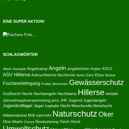
EINE SUPER AKTION!
SCHLAGWÖRTER
Angeln
Angelcamp
angelschein
AOLG
Angler
Altarm
Anangeln
ASV Hillerse
Aufzuchtteiche
Esox lucius
Bachforelle
Esox
Barbe
Gewässerschutz
Fischereilehrgang
Freddy Wesemann
Hillerse
Hecht
Großhecht
Hechtangeln
Hechtdame
Infotafel
Jahreshauptversammlung
JHV
Jugend
Jugendangeln
jenzi
Jugendzeltlager
Jäger
kapitaler Hecht
Meerforelle
Meterhecht
Naturschutz
Oker
Müll sammeln
Mittellandkanal
Oker Altarm
Renaturierung
Teich Horst
Ostsee
Umweltschutz