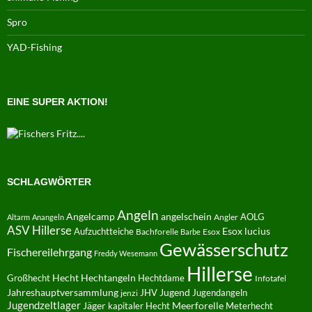
Spro
YAD-Fishing
EINE SUPER AKTION!
SCHLAGWÖRTER
Angeln
Angelcamp
angelschein
AOLG
Angler
Altarm
Anangeln
ASV Hillerse
Aufzuchtteiche
Esox lucius
Bachforelle
Esox
Barbe
Gewässerschutz
Fischereilehrgang
Freddy Wesemann
Hillerse
Hecht
Großhecht
Hechtangeln
Hechtdame
Infotafel
Jahreshauptversammlung
JHV
Jugend
Jugendangeln
jenzi
Jugendzeltlager
Jäger
kapitaler Hecht
Meerforelle
Meterhecht