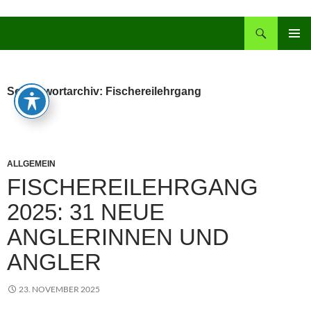
Zum
Inhalt
Suchen
springen
PRIMÄR
MENÜ
Schlagwortarchiv: Fischereilehrgang
ALLGEMEIN
FISCHEREILEHRGANG
2025: 31 NEUE
ANGLERINNEN UND
ANGLER
23. NOVEMBER 2025