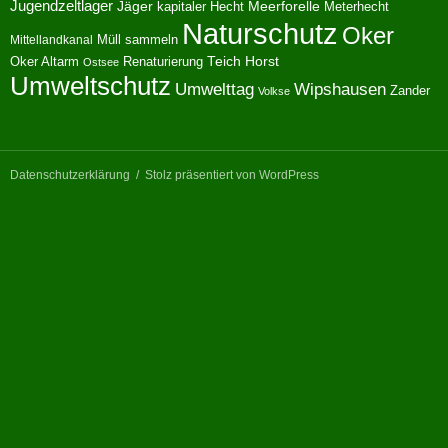
Jugendzeltlager
Jäger
kapitaler Hecht
Meerforelle
Meterhecht
Naturschutz
Oker
Müll sammeln
Mittellandkanal
Oker Altarm
Renaturierung
Teich Horst
Ostsee
Umweltschutz
Umwelttag
Wipshausen
Zander
Volkse
Datenschutzerklärung
Stolz präsentiert von WordPress