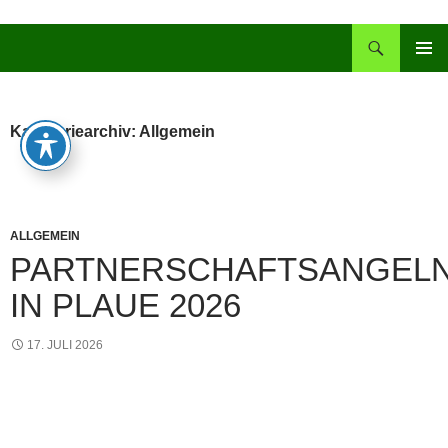
Zum
Inhalt
Suchen
springen
PRIMÄR
MENÜ
Kategoriearchiv: Allgemein
ALLGEMEIN
PARTNERSCHAFTSANGEL
IN PLAUE 2026
17. JULI 2026