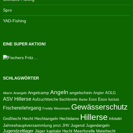
Spro
YAD-Fishing
EINE SUPER AKTION!
SCHLAGWÖRTER
Angeln
Angelcamp
angelschein
AOLG
Angler
Altarm
Anangeln
ASV Hillerse
Aufzuchtteiche
Esox lucius
Bachforelle
Esox
Barbe
Gewässerschutz
Fischereilehrgang
Freddy Wesemann
Hillerse
Hecht
Großhecht
Hechtangeln
Hechtdame
Infotafel
Jahreshauptversammlung
JHV
Jugend
Jugendangeln
jenzi
Jugendzeltlager
Jäger
kapitaler Hecht
Meerforelle
Meterhecht