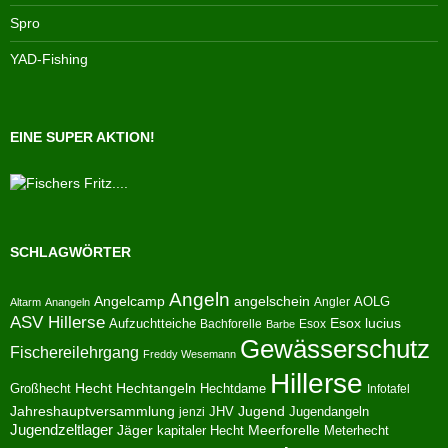
Spro
YAD-Fishing
EINE SUPER AKTION!
SCHLAGWÖRTER
Angeln
Angelcamp
angelschein
AOLG
Angler
Altarm
Anangeln
ASV Hillerse
Aufzuchtteiche
Esox lucius
Bachforelle
Esox
Barbe
Gewässerschutz
Fischereilehrgang
Freddy Wesemann
Hillerse
Hecht
Großhecht
Hechtangeln
Hechtdame
Infotafel
Jahreshauptversammlung
JHV
Jugend
Jugendangeln
jenzi
Jugendzeltlager
Jäger
kapitaler Hecht
Meerforelle
Meterhecht