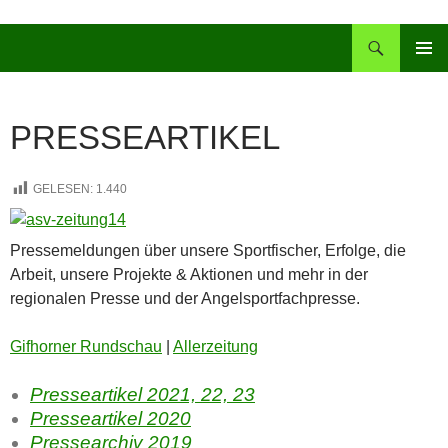
Zum
Inhalt
Suchen
springen
PRIMÄR
MENÜ
PRESSEARTIKEL
GELESEN:
1.440
Pressemeldungen über unsere Sportfischer, Erfolge, die
Arbeit, unsere Projekte & Aktionen und mehr in der
regionalen Presse und der Angelsportfachpresse.
Gifhorner Rundschau
|
Allerzeitung
Presseartikel 2021, 22, 23
Presseartikel 2020
Pressearchiv 2019