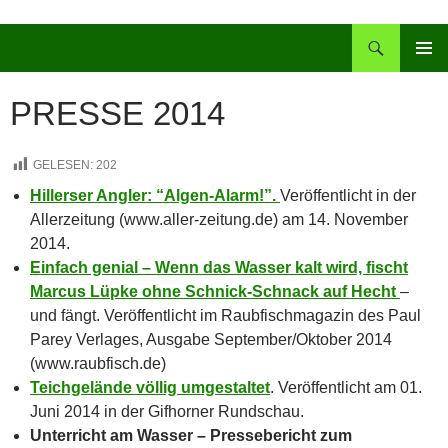
Zum
Inhalt
Suchen
springen
PRIMÄR
MENÜ
PRESSE 2014
GELESEN:
202
Hillerser Angler: “Algen-Alarm!”.
Veröffentlicht in der
Allerzeitung (www.aller-zeitung.de) am 14. November
2014.
Einfach genial – Wenn das Wasser kalt wird, fischt
Marcus Lüpke ohne Schnick-Schnack auf Hecht
–
und fängt. Veröffentlicht im Raubfischmagazin des Paul
Parey Verlages, Ausgabe September/Oktober 2014
(www.raubfisch.de)
Teichgelände völlig umgestaltet
. Veröffentlicht am 01.
Juni 2014 in der Gifhorner Rundschau.
Unterricht am Wasser – Pressebericht zum