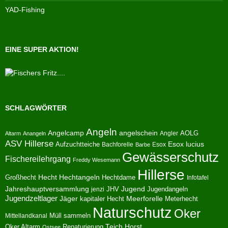
YAD-Fishing
EINE SUPER AKTION!
SCHLAGWÖRTER
Angeln
Angelcamp
angelschein
AOLG
Angler
Altarm
Anangeln
ASV Hillerse
Aufzuchtteiche
Esox lucius
Bachforelle
Esox
Barbe
Gewässerschutz
Fischereilehrgang
Freddy Wesemann
Hillerse
Hecht
Großhecht
Hechtangeln
Hechtdame
Infotafel
Jahreshauptversammlung
JHV
Jugend
Jugendangeln
jenzi
Jugendzeltlager
Jäger
kapitaler Hecht
Meerforelle
Meterhecht
Naturschutz
Oker
Müll sammeln
Mittellandkanal
Oker Altarm
Renaturierung
Teich Horst
Ostsee