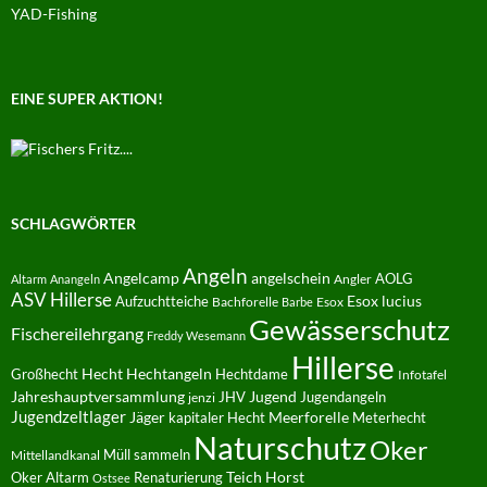
YAD-Fishing
EINE SUPER AKTION!
SCHLAGWÖRTER
Angeln
Angelcamp
angelschein
AOLG
Angler
Altarm
Anangeln
ASV Hillerse
Aufzuchtteiche
Esox lucius
Bachforelle
Esox
Barbe
Gewässerschutz
Fischereilehrgang
Freddy Wesemann
Hillerse
Hecht
Großhecht
Hechtangeln
Hechtdame
Infotafel
Jahreshauptversammlung
JHV
Jugend
Jugendangeln
jenzi
Jugendzeltlager
Jäger
kapitaler Hecht
Meerforelle
Meterhecht
Naturschutz
Oker
Müll sammeln
Mittellandkanal
Oker Altarm
Renaturierung
Teich Horst
Ostsee