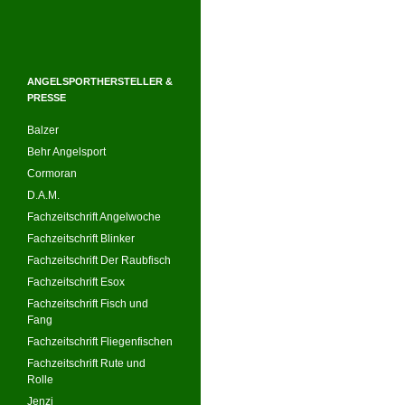
ANGELSPORTHERSTELLER &
PRESSE
Balzer
Behr Angelsport
Cormoran
D.A.M.
Fachzeitschrift Angelwoche
Fachzeitschrift Blinker
Fachzeitschrift Der Raubfisch
Fachzeitschrift Esox
Fachzeitschrift Fisch und
Fang
Fachzeitschrift Fliegenfischen
Fachzeitschrift Rute und
Rolle
Jenzi