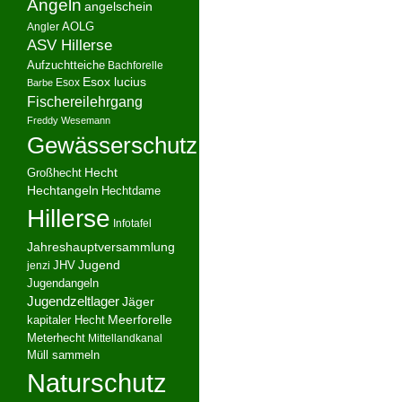
Angeln
angelschein
AOLG
Angler
ASV Hillerse
Aufzuchtteiche
Bachforelle
Esox lucius
Esox
Barbe
Fischereilehrgang
Freddy Wesemann
Gewässerschutz
Hecht
Großhecht
Hechtangeln
Hechtdame
Hillerse
Infotafel
Jahreshauptversammlung
JHV
Jugend
jenzi
Jugendangeln
Jugendzeltlager
Jäger
kapitaler Hecht
Meerforelle
Meterhecht
Mittellandkanal
Müll sammeln
Naturschutz