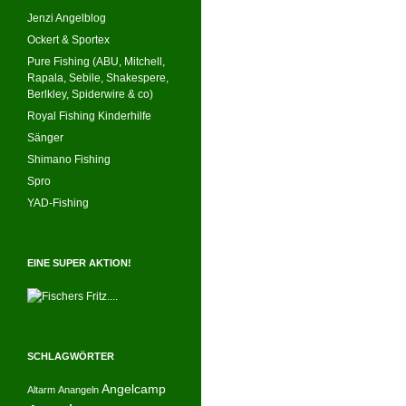
Jenzi Angelblog
Ockert & Sportex
Pure Fishing (ABU, Mitchell,
Rapala, Sebile, Shakespere,
Berlkley, Spiderwire & co)
Royal Fishing Kinderhilfe
Sänger
Shimano Fishing
Spro
YAD-Fishing
EINE SUPER AKTION!
SCHLAGWÖRTER
Angelcamp
Altarm
Anangeln