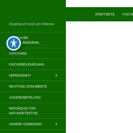
Zum
Inhalt
Suchen
STARTSEITE
FISC
springen
Angelsport rund um Hillerse
ANGELN AM
MITTELLANDKANAL
VORSTAND
FISCHEREILEHRGANG
VEREINSINFO
WICHTIGE DOKUMENTE
JUGENDABTEILUNG
NATURQUIZ FÜR
NATURDETEKTIVE
UNSERE GEWÄSSER