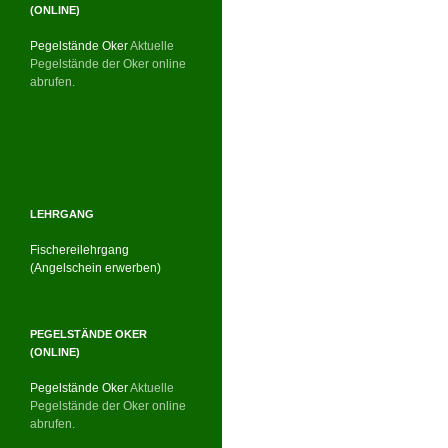
(ONLINE)
Pegelstände Oker
Aktuelle
Pegelstände der Oker online
abrufen.
LEHRGANG
Fischereilehrgang
(Angelschein erwerben)
PEGELSTÄNDE OKER
(ONLINE)
Pegelstände Oker
Aktuelle
Pegelstände der Oker online
abrufen.