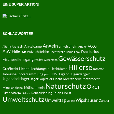
EINE SUPER AKTION!
SCHLAGWÖRTER
Angeln
Angelcamp
angelschein
AOLG
Angler
Altarm
Anangeln
ASV Hillerse
Aufzuchtteiche
Esox lucius
Bachforelle
Esox
Barbe
Gewässerschutz
Fischereilehrgang
Freddy Wesemann
Hillerse
Hecht
Großhecht
Hechtangeln
Hechtdame
Infotafel
Jahreshauptversammlung
JHV
Jugend
Jugendangeln
jenzi
Jugendzeltlager
Jäger
kapitaler Hecht
Meerforelle
Meterhecht
Naturschutz
Oker
Müll sammeln
Mittellandkanal
Oker Altarm
Renaturierung
Teich Horst
Ostsee
Umweltschutz
Umwelttag
Wipshausen
Zander
Volkse