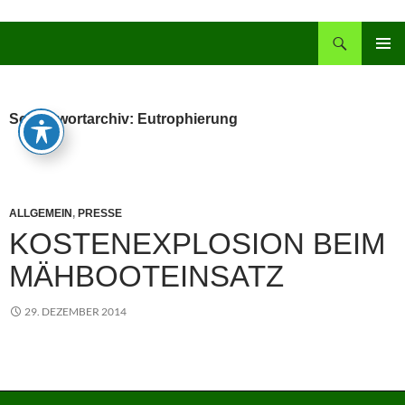
Zum
Inhalt
Suchen
springen
PRIMÄR
MENÜ
Schlagwortarchiv: Eutrophierung
ALLGEMEIN
,
PRESSE
KOSTENEXPLOSION BEIM
MÄHBOOTEINSATZ
29. DEZEMBER 2014