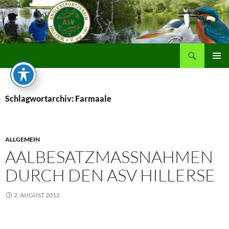
Zum
Inhalt
springen
Suchen
PRIMÄR
MENÜ
Schlagwortarchiv: Farmaale
ALLGEMEIN
AALBESATZMASSNAHMEN D
URCH DEN ASV HILLERSE
2. AUGUST 2012