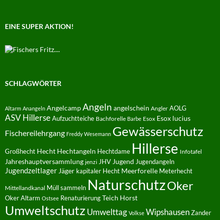
EINE SUPER AKTION!
SCHLAGWÖRTER
Angeln
Angelcamp
angelschein
AOLG
Angler
Altarm
Anangeln
ASV Hillerse
Aufzuchtteiche
Esox lucius
Bachforelle
Esox
Barbe
Gewässerschutz
Fischereilehrgang
Freddy Wesemann
Hillerse
Hecht
Großhecht
Hechtangeln
Hechtdame
Infotafel
Jahreshauptversammlung
JHV
Jugend
Jugendangeln
jenzi
Jugendzeltlager
Jäger
kapitaler Hecht
Meerforelle
Meterhecht
Naturschutz
Oker
Müll sammeln
Mittellandkanal
Oker Altarm
Renaturierung
Teich Horst
Ostsee
Umweltschutz
Umwelttag
Wipshausen
Zander
Volkse