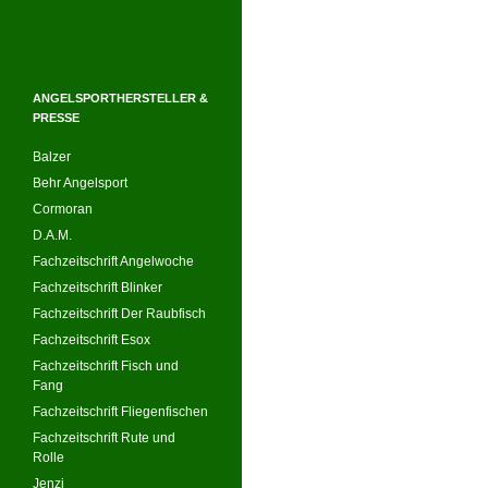
ANGELSPORTHERSTELLER &
PRESSE
Balzer
Behr Angelsport
Cormoran
D.A.M.
Fachzeitschrift Angelwoche
Fachzeitschrift Blinker
Fachzeitschrift Der Raubfisch
Fachzeitschrift Esox
Fachzeitschrift Fisch und
Fang
Fachzeitschrift Fliegenfischen
Fachzeitschrift Rute und
Rolle
Jenzi