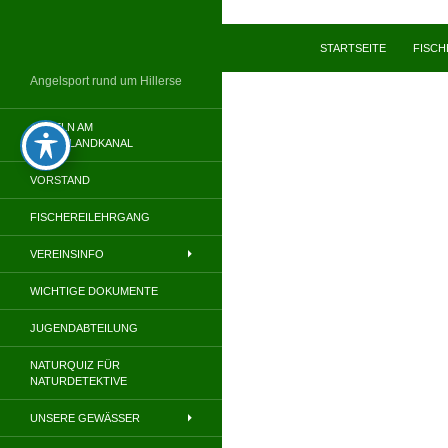
Zum
Inhalt
Suchen
STARTSEITE
FISC
springen
Angelsport rund um Hillerse
ANGELN AM
MITTELLANDKANAL
VORSTAND
FISCHEREILEHRGANG
VEREINSINFO
WICHTIGE DOKUMENTE
JUGENDABTEILUNG
NATURQUIZ FÜR
NATURDETEKTIVE
UNSERE GEWÄSSER