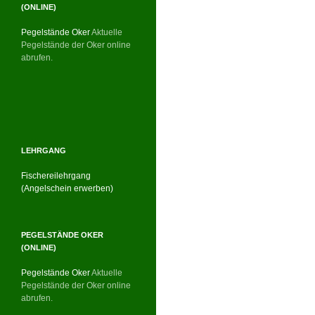
(ONLINE)
Pegelstände Oker
Aktuelle
Pegelstände der Oker online
abrufen.
LEHRGANG
Fischereilehrgang
(Angelschein erwerben)
PEGELSTÄNDE OKER
(ONLINE)
Pegelstände Oker
Aktuelle
Pegelstände der Oker online
abrufen.