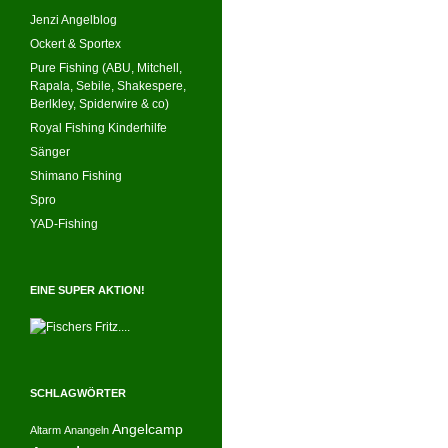
Jenzi Angelblog
Ockert & Sportex
Pure Fishing (ABU, Mitchell,
Rapala, Sebile, Shakespere,
Berlkley, Spiderwire & co)
Royal Fishing Kinderhilfe
Sänger
Shimano Fishing
Spro
YAD-Fishing
EINE SUPER AKTION!
SCHLAGWÖRTER
Angelcamp
Altarm
Anangeln