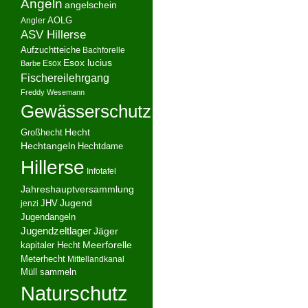
Angeln
angelschein
AOLG
Angler
ASV Hillerse
Aufzuchtteiche
Bachforelle
Esox lucius
Esox
Barbe
Fischereilehrgang
Freddy Wesemann
Gewässerschutz
Hecht
Großhecht
Hechtangeln
Hechtdame
Hillerse
Infotafel
Jahreshauptversammlung
JHV
Jugend
jenzi
Jugendangeln
Jugendzeltlager
Jäger
kapitaler Hecht
Meerforelle
Meterhecht
Mittellandkanal
Müll sammeln
Naturschutz