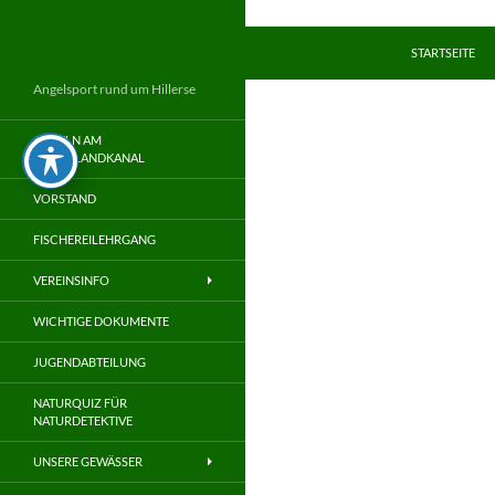
Zum
Inhalt
Suchen
STARTSEITE
springen
Angelsport rund um Hillerse
ANGELN AM
MITTELLANDKANAL
VORSTAND
FISCHEREILEHRGANG
VEREINSINFO
WICHTIGE DOKUMENTE
JUGENDABTEILUNG
NATURQUIZ FÜR
NATURDETEKTIVE
UNSERE GEWÄSSER