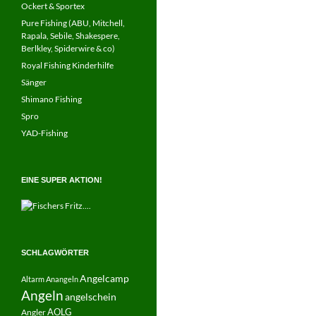
Ockert & Sportex
Pure Fishing (ABU, Mitchell,
Rapala, Sebile, Shakespere,
Berlkley, Spiderwire & co)
Royal Fishing Kinderhilfe
Sänger
Shimano Fishing
Spro
YAD-Fishing
EINE SUPER AKTION!
SCHLAGWÖRTER
Angelcamp
Altarm
Anangeln
Angeln
angelschein
AOLG
Angler