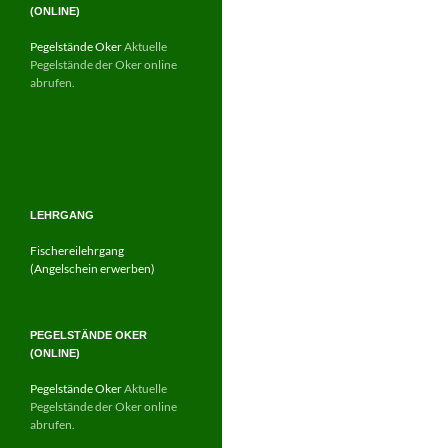
(ONLINE)
Pegelstände Oker
Aktuelle
Pegelstände der Oker online
abrufen.
LEHRGANG
Fischereilehrgang
(Angelschein erwerben)
PEGELSTÄNDE OKER
(ONLINE)
Pegelstände Oker
Aktuelle
Pegelstände der Oker online
abrufen.