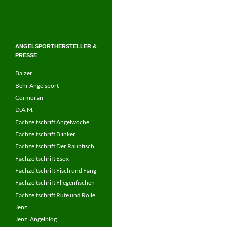
ANGELSPORTHERSTELLER &
PRESSE
Balzer
Behr Angelsport
Cormoran
D.A.M.
Fachzeitschrift Angelwoche
Fachzeitschrift Blinker
Fachzeitschrift Der Raubfisch
Fachzeitschrift Esox
Fachzeitschrift Fisch und Fang
Fachzeitschrift Fliegenfischen
Fachzeitschrift Rute und Rolle
Jenzi
Jenzi Angelblog