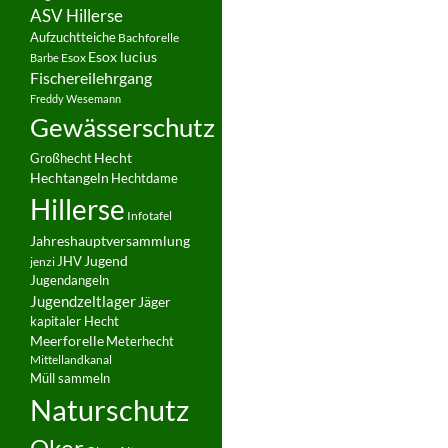
ASV Hillerse
Aufzuchtteiche
Bachforelle
Esox lucius
Esox
Barbe
Fischereilehrgang
Freddy Wesemann
Gewässerschutz
Hecht
Großhecht
Hechtangeln
Hechtdame
Hillerse
Infotafel
Jahreshauptversammlung
JHV
Jugend
jenzi
Jugendangeln
Jugendzeltlager
Jäger
kapitaler Hecht
Meerforelle
Meterhecht
Mittellandkanal
Müll sammeln
Naturschutz
Oker