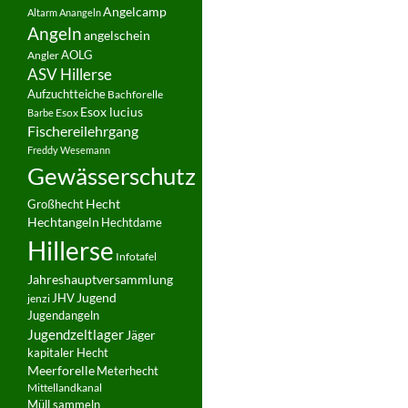
Angelcamp
Altarm
Anangeln
Angeln
angelschein
AOLG
Angler
ASV Hillerse
Aufzuchtteiche
Bachforelle
Esox lucius
Esox
Barbe
Fischereilehrgang
Freddy Wesemann
Gewässerschutz
Hecht
Großhecht
Hechtangeln
Hechtdame
Hillerse
Infotafel
Jahreshauptversammlung
JHV
Jugend
jenzi
Jugendangeln
Jugendzeltlager
Jäger
kapitaler Hecht
Meerforelle
Meterhecht
Mittellandkanal
Müll sammeln