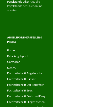
Pegelstände Oker
Aktuelle
Pegelstände der Oker online
abrufen.
ANGELSPORTHERSTELLER &
PRESSE
Balzer
Behr Angelsport
Cormoran
D.A.M.
Fachzeitschrift Angelwoche
Fachzeitschrift Blinker
Fachzeitschrift Der Raubfisch
Fachzeitschrift Esox
Fachzeitschrift Fisch und Fang
Fachzeitschrift Fliegenfischen