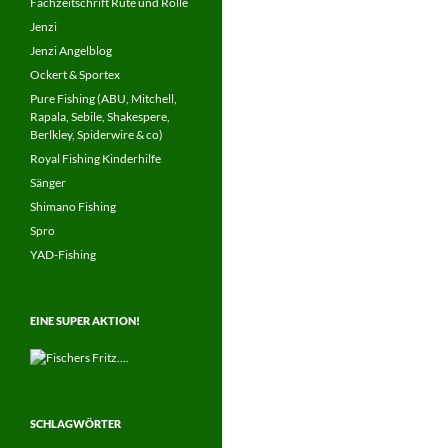
Fachzeitschrift Rute und Rolle
Jenzi
Jenzi Angelblog
Ockert & Sportex
Pure Fishing (ABU, Mitchell,
Rapala, Sebile, Shakespere,
Berlkley, Spiderwire & co)
Royal Fishing Kinderhilfe
Sänger
Shimano Fishing
Spro
YAD-Fishing
EINE SUPER AKTION!
SCHLAGWÖRTER