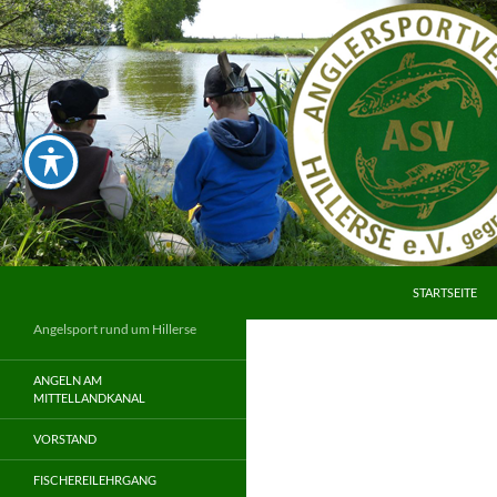
Zum
Inhalt
springen
Suchen
STARTSEITE
Angelsport rund um Hillerse
ANGELN AM
MITTELLANDKANAL
VORSTAND
FISCHEREILEHRGANG