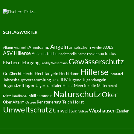
SCHLAGWÖRTER
Angeln
Angelcamp
angelschein
AOLG
Angler
Altarm
Anangeln
ASV Hillerse
Aufzuchtteiche
Esox lucius
Bachforelle
Esox
Barbe
Gewässerschutz
Fischereilehrgang
Freddy Wesemann
Hillerse
Hecht
Großhecht
Hechtangeln
Hechtdame
Infotafel
Jahreshauptversammlung
JHV
Jugend
Jugendangeln
jenzi
Jugendzeltlager
Jäger
kapitaler Hecht
Meerforelle
Meterhecht
Naturschutz
Oker
Müll sammeln
Mittellandkanal
Oker Altarm
Renaturierung
Teich Horst
Ostsee
Umweltschutz
Umwelttag
Wipshausen
Zander
Volkse