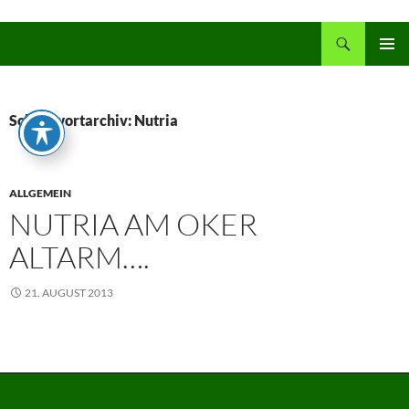
Zum
Inhalt
Suchen
springen
PRIMÄR
MENÜ
Schlagwortarchiv: Nutria
ALLGEMEIN
NUTRIA AM OKER
ALTARM….
21. AUGUST 2013