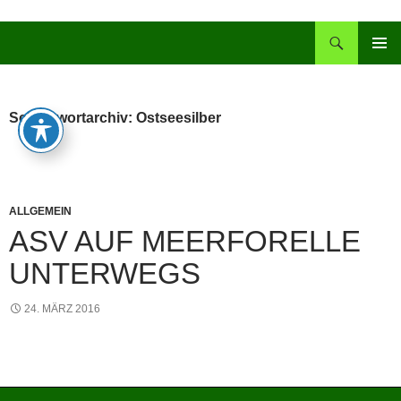
Zum
Inhalt
Suchen
springen
PRIMÄR
MENÜ
Schlagwortarchiv: Ostseesilber
ALLGEMEIN
ASV AUF MEERFORELLE
UNTERWEGS
24. MÄRZ 2016