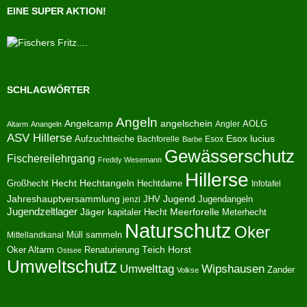
EINE SUPER AKTION!
SCHLAGWÖRTER
Angeln
Angelcamp
angelschein
AOLG
Angler
Altarm
Anangeln
ASV Hillerse
Aufzuchtteiche
Esox lucius
Bachforelle
Esox
Barbe
Gewässerschutz
Fischereilehrgang
Freddy Wesemann
Hillerse
Hecht
Großhecht
Hechtangeln
Hechtdame
Infotafel
Jahreshauptversammlung
JHV
Jugend
Jugendangeln
jenzi
Jugendzeltlager
Jäger
kapitaler Hecht
Meerforelle
Meterhecht
Naturschutz
Oker
Müll sammeln
Mittellandkanal
Oker Altarm
Renaturierung
Teich Horst
Ostsee
Umweltschutz
Umwelttag
Wipshausen
Zander
Volkse