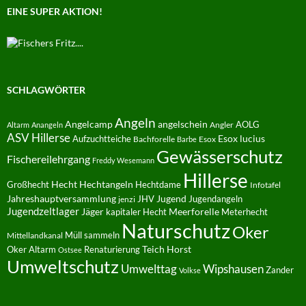
EINE SUPER AKTION!
SCHLAGWÖRTER
Angeln
Angelcamp
angelschein
AOLG
Angler
Altarm
Anangeln
ASV Hillerse
Aufzuchtteiche
Esox lucius
Bachforelle
Esox
Barbe
Gewässerschutz
Fischereilehrgang
Freddy Wesemann
Hillerse
Hecht
Großhecht
Hechtangeln
Hechtdame
Infotafel
Jahreshauptversammlung
JHV
Jugend
Jugendangeln
jenzi
Jugendzeltlager
Jäger
kapitaler Hecht
Meerforelle
Meterhecht
Naturschutz
Oker
Müll sammeln
Mittellandkanal
Oker Altarm
Renaturierung
Teich Horst
Ostsee
Umweltschutz
Umwelttag
Wipshausen
Zander
Volkse