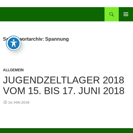
Zum
Inhalt
Suchen
springen
PRIMÄR
MENÜ
Schlagwortarchiv: Spannung
ALLGEMEIN
JUGENDZELTLAGER 2018
VOM 15. BIS 17. JUNI 2018
16. MAI 2018