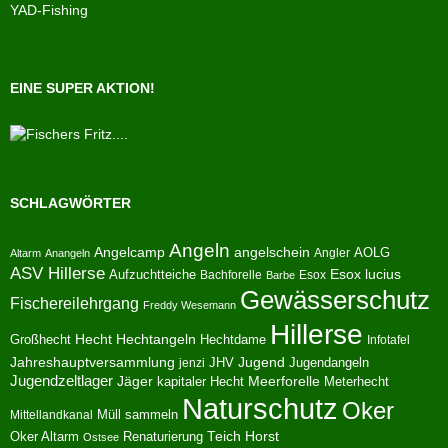
YAD-Fishing
EINE SUPER AKTION!
SCHLAGWÖRTER
Angeln
Angelcamp
angelschein
AOLG
Angler
Altarm
Anangeln
ASV Hillerse
Aufzuchtteiche
Esox lucius
Bachforelle
Esox
Barbe
Gewässerschutz
Fischereilehrgang
Freddy Wesemann
Hillerse
Hecht
Großhecht
Hechtangeln
Hechtdame
Infotafel
Jahreshauptversammlung
JHV
Jugend
Jugendangeln
jenzi
Jugendzeltlager
Jäger
kapitaler Hecht
Meerforelle
Meterhecht
Naturschutz
Oker
Müll sammeln
Mittellandkanal
Oker Altarm
Renaturierung
Teich Horst
Ostsee