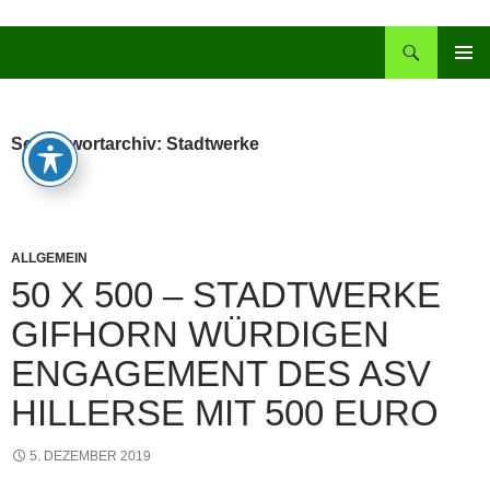
Zum
Inhalt
Suchen
springen
PRIMÄR
MENÜ
Schlagwortarchiv: Stadtwerke
ALLGEMEIN
50 X 500 – STADTWERKE
GIFHORN WÜRDIGEN
ENGAGEMENT DES ASV
HILLERSE MIT 500 EURO
5. DEZEMBER 2019