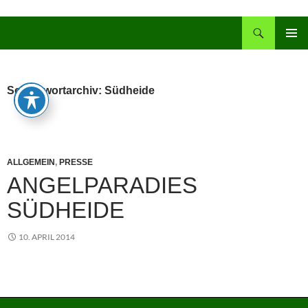
Zum
Inhalt
Suchen
springen
PRIMÄR
MENÜ
Schlagwortarchiv: Südheide
ALLGEMEIN
,
PRESSE
ANGELPARADIES
SÜDHEIDE
10. APRIL 2014