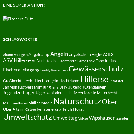
EINE SUPER AKTION!
SCHLAGWÖRTER
Angeln
Angelcamp
angelschein
AOLG
Angler
Altarm
Anangeln
ASV Hillerse
Aufzuchtteiche
Esox lucius
Bachforelle
Esox
Barbe
Gewässerschutz
Fischereilehrgang
Freddy Wesemann
Hillerse
Hecht
Großhecht
Hechtangeln
Hechtdame
Infotafel
Jahreshauptversammlung
JHV
Jugend
Jugendangeln
jenzi
Jugendzeltlager
Jäger
kapitaler Hecht
Meerforelle
Meterhecht
Naturschutz
Oker
Müll sammeln
Mittellandkanal
Oker Altarm
Renaturierung
Teich Horst
Ostsee
Umweltschutz
Umwelttag
Wipshausen
Zander
Volkse