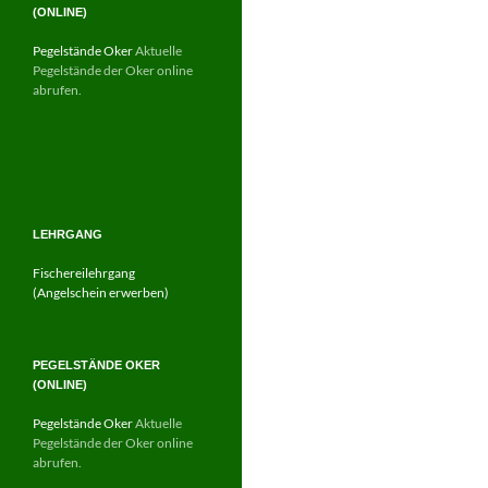
(ONLINE)
Pegelstände Oker
Aktuelle
Pegelstände der Oker online
abrufen.
LEHRGANG
Fischereilehrgang
(Angelschein erwerben)
PEGELSTÄNDE OKER
(ONLINE)
Pegelstände Oker
Aktuelle
Pegelstände der Oker online
abrufen.