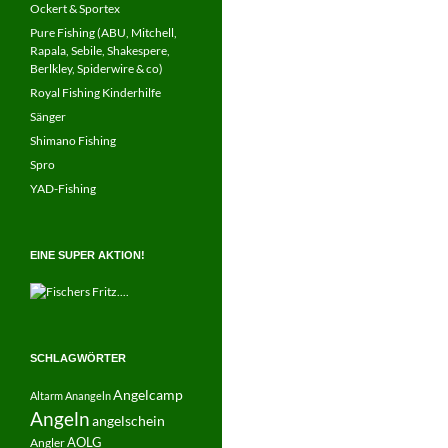
Ockert & Sportex
Pure Fishing (ABU, Mitchell,
Rapala, Sebile, Shakespere,
Berlkley, Spiderwire & co)
Royal Fishing Kinderhilfe
Sänger
Shimano Fishing
Spro
YAD-Fishing
EINE SUPER AKTION!
SCHLAGWÖRTER
Angelcamp
Altarm
Anangeln
Angeln
angelschein
AOLG
Angler