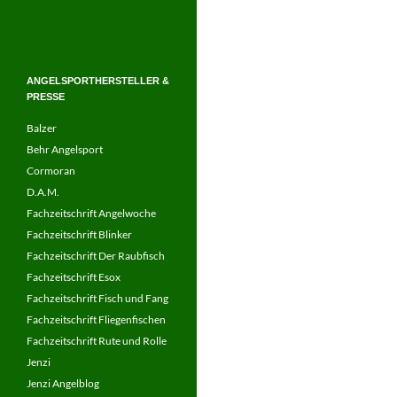
ANGELSPORTHERSTELLER &
PRESSE
Balzer
Behr Angelsport
Cormoran
D.A.M.
Fachzeitschrift Angelwoche
Fachzeitschrift Blinker
Fachzeitschrift Der Raubfisch
Fachzeitschrift Esox
Fachzeitschrift Fisch und Fang
Fachzeitschrift Fliegenfischen
Fachzeitschrift Rute und Rolle
Jenzi
Jenzi Angelblog