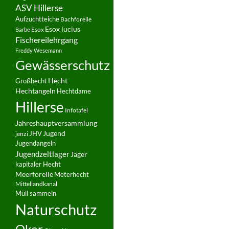
ASV Hillerse
Aufzuchtteiche
Bachforelle
Esox lucius
Esox
Barbe
Fischereilehrgang
Freddy Wesemann
Gewässerschutz
Hecht
Großhecht
Hechtangeln
Hechtdame
Hillerse
Infotafel
Jahreshauptversammlung
JHV
Jugend
jenzi
Jugendangeln
Jugendzeltlager
Jäger
kapitaler Hecht
Meerforelle
Meterhecht
Mittellandkanal
Müll sammeln
Naturschutz
Oker