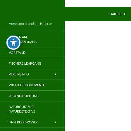
Zum
Inhalt
Suchen
STARTSEITE
springen
Angelsport rund um Hillerse
ANGELN AM
MITTELLANDKANAL
VORSTAND
FISCHEREILEHRGANG
VEREINSINFO
WICHTIGE DOKUMENTE
JUGENDABTEILUNG
NATURQUIZ FÜR
NATURDETEKTIVE
UNSERE GEWÄSSER