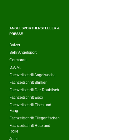
ANGELSPORTHERSTELLER &
PRESSE
Balzer
Behr Angelsport
Cormoran
D.A.M.
Fachzeitschrift Angelwoche
Fachzeitschrift Blinker
Fachzeitschrift Der Raubfisch
Fachzeitschrift Esox
Fachzeitschrift Fisch und
Fang
Fachzeitschrift Fliegenfischen
Fachzeitschrift Rute und
Rolle
Jenzi