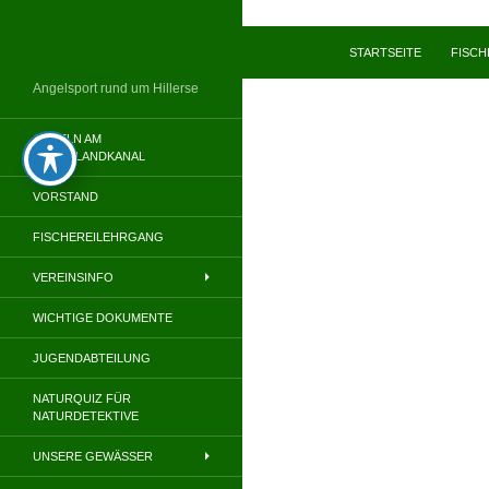
Zum
Inhalt
Suchen
STARTSEITE
FISC
springen
Angelsport rund um Hillerse
ANGELN AM
MITTELLANDKANAL
VORSTAND
FISCHEREILEHRGANG
VEREINSINFO
WICHTIGE DOKUMENTE
JUGENDABTEILUNG
NATURQUIZ FÜR
NATURDETEKTIVE
UNSERE GEWÄSSER