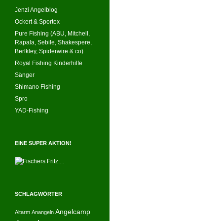
Jenzi Angelblog
Ockert & Sportex
Pure Fishing (ABU, Mitchell,
Rapala, Sebile, Shakespere,
Berlkley, Spiderwire & co)
Royal Fishing Kinderhilfe
Sänger
Shimano Fishing
Spro
YAD-Fishing
EINE SUPER AKTION!
SCHLAGWÖRTER
Angelcamp
Altarm
Anangeln