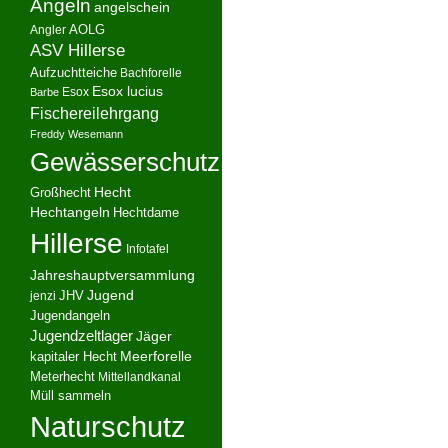
Angeln
angelschein
AOLG
Angler
ASV Hillerse
Aufzuchtteiche
Bachforelle
Esox lucius
Esox
Barbe
Fischereilehrgang
Freddy Wesemann
Gewässerschutz
Hecht
Großhecht
Hechtangeln
Hechtdame
Hillerse
Infotafel
Jahreshauptversammlung
JHV
Jugend
jenzi
Jugendangeln
Jugendzeltlager
Jäger
kapitaler Hecht
Meerforelle
Meterhecht
Mittellandkanal
Müll sammeln
Naturschutz