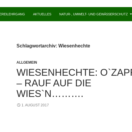
HEREILEHRGANG
AKTUELLES
NATUR-, UMWELT- UND GEWÄSSERSCHUTZ
Schlagwortarchiv: Wiesenhechte
ALLGEMEIN
WIESENHECHTE: O`ZAPF
– RAUF AUF DIE
WIES`N……….
1. AUGUST 2017