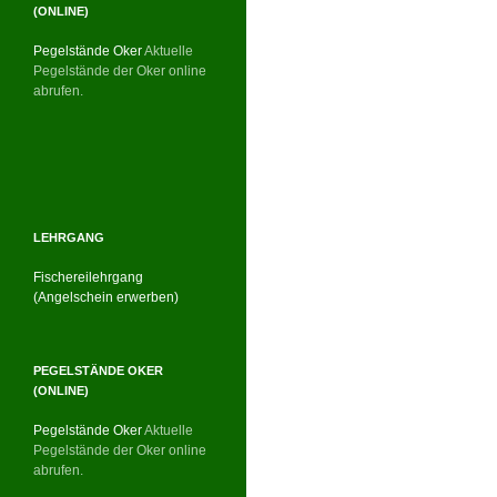
(ONLINE)
Pegelstände Oker
Aktuelle
Pegelstände der Oker online
abrufen.
LEHRGANG
Fischereilehrgang
(Angelschein erwerben)
PEGELSTÄNDE OKER
(ONLINE)
Pegelstände Oker
Aktuelle
Pegelstände der Oker online
abrufen.