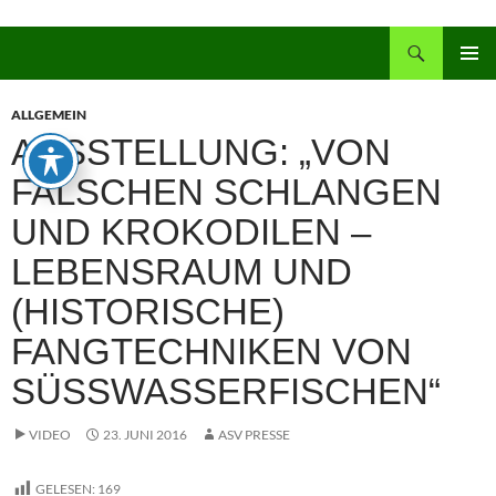
Zum
Inhalt
Suchen
springen
PRIMÄR
MENÜ
ALLGEMEIN
AUSSTELLUNG: „VON
FALSCHEN SCHLANGEN
UND KROKODILEN –
LEBENSRAUM UND
(HISTORISCHE)
FANGTECHNIKEN VON
SÜSSWASSERFISCHEN“
VIDEO
23. JUNI 2016
ASV PRESSE
GELESEN:
169