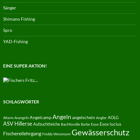
Sänger
Shimano Fishing
Spro
YAD-Fishing
EINE SUPER AKTION!
SCHLAGWÖRTER
Angeln
Angelcamp
angelschein
AOLG
Angler
Altarm
Anangeln
ASV Hillerse
Aufzuchtteiche
Esox lucius
Bachforelle
Esox
Barbe
Gewässerschutz
Fischereilehrgang
Freddy Wesemann