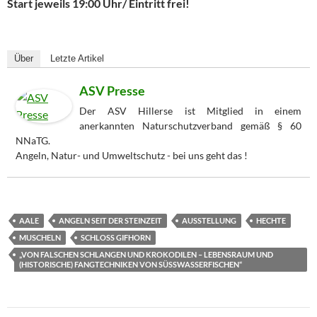
Start jeweils 19:00 Uhr/ Eintritt frei!
Über
Letzte Artikel
ASV Presse
Der ASV Hillerse ist Mitglied in einem
anerkannten Naturschutzverband gemäß § 60
NNaTG.
Angeln, Natur- und Umweltschutz - bei uns geht das !
AALE
ANGELN SEIT DER STEINZEIT
AUSSTELLUNG
HECHTE
MUSCHELN
SCHLOSS GIFHORN
„VON FALSCHEN SCHLANGEN UND KROKODILEN – LEBENSRAUM UND
(HISTORISCHE) FANGTECHNIKEN VON SÜSSWASSERFISCHEN“