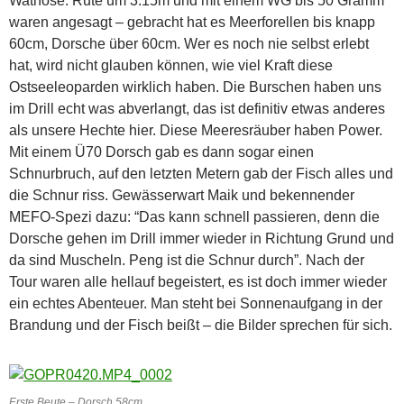
Wathose. Rute um 3.15m und mit einem WG bis 50 Gramm
waren angesagt – gebracht hat es Meerforellen bis knapp
60cm, Dorsche über 60cm. Wer es noch nie selbst erlebt
hat, wird nicht glauben können, wie viel Kraft diese
Ostseeleoparden wirklich haben. Die Burschen haben uns
im Drill echt was abverlangt, das ist definitiv etwas anderes
als unsere Hechte hier. Diese Meeresräuber haben Power.
Mit einem Ü70 Dorsch gab es dann sogar einen
Schnurbruch, auf den letzten Metern gab der Fisch alles und
die Schnur riss. Gewässerwart Maik und bekennender
MEFO-Spezi dazu: “Das kann schnell passieren, denn die
Dorsche gehen im Drill immer wieder in Richtung Grund und
da sind Muscheln. Peng ist die Schnur durch”. Nach der
Tour waren alle hellauf begeistert, es ist doch immer wieder
ein echtes Abenteuer. Man steht bei Sonnenaufgang in der
Brandung und der Fisch beißt – die Bilder sprechen für sich.
Erste Beute – Dorsch 58cm