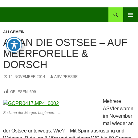
Zum
Inhalt
Suchen
springen
PRIMÄR
MENÜ
ALLGEMEIN
AB AN DIE OSTSEE – AUF
MEERFORELLE &
DORSCH
14. NOVEMBER 2014
ASV PRESSE
GELESEN:
699
Mehrere
ASVler waren
So kann der Morgen beginnen……
im November
mal wieder an
der Ostsee unterwegs. Wie?
– Mit Spinnausrüstung und