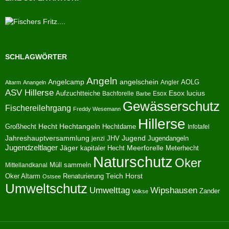
SCHLAGWÖRTER
Angeln
Angelcamp
angelschein
AOLG
Angler
Altarm
Anangeln
ASV Hillerse
Aufzuchtteiche
Esox lucius
Bachforelle
Esox
Barbe
Gewässerschutz
Fischereilehrgang
Freddy Wesemann
Hillerse
Hecht
Großhecht
Hechtangeln
Hechtdame
Infotafel
Jahreshauptversammlung
JHV
Jugend
Jugendangeln
jenzi
Jugendzeltlager
Jäger
kapitaler Hecht
Meerforelle
Meterhecht
Naturschutz
Oker
Müll sammeln
Mittellandkanal
Oker Altarm
Renaturierung
Teich Horst
Ostsee
Umweltschutz
Umwelttag
Wipshausen
Zander
Volkse