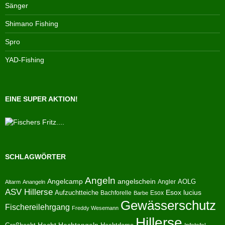
Sänger
Shimano Fishing
Spro
YAD-Fishing
EINE SUPER AKTION!
SCHLAGWÖRTER
Angeln
Angelcamp
angelschein
AOLG
Angler
Altarm
Anangeln
ASV Hillerse
Aufzuchtteiche
Esox lucius
Bachforelle
Esox
Barbe
Gewässerschutz
Fischereilehrgang
Freddy Wesemann
Hillerse