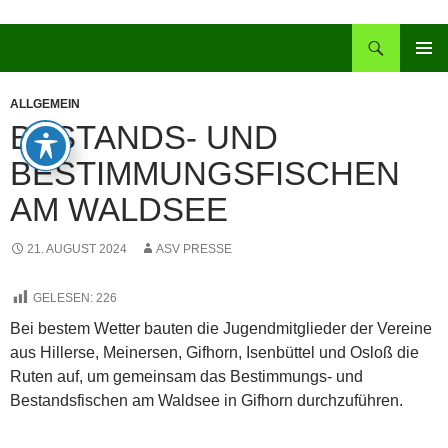
Zum
Inhalt
Suchen
springen
PRIMÄR
MENÜ
ALLGEMEIN
BESTANDS- UND
BESTIMMUNGSFISCHEN
AM WALDSEE
21. AUGUST 2024
ASV PRESSE
GELESEN:
226
Bei bestem Wetter bauten die Jugendmitglieder der Vereine
aus Hillerse, Meinersen, Gifhorn, Isenbüttel und Osloß die
Ruten auf, um gemeinsam das Bestimmungs- und
Bestandsfischen am Waldsee in Gifhorn durchzuführen.