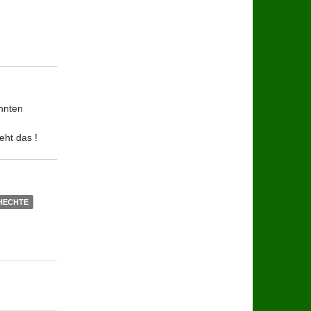
annten
eht das !
HECHTE