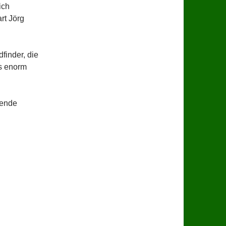
ich
rt Jörg
finder, die
us enorm
gende