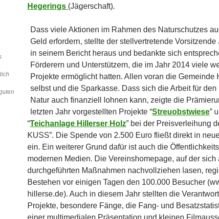
Hegerings
(Jägerschaft).
Dass viele Aktionen im Rahmen des Naturschutzes auc
Geld erfordern, stellte der stellvertretende Vorsitzende
in seinem Bericht heraus und bedankte sich entsprech
s
Förderern und Unterstützern, die im Jahr 2014 viele we
lich
Projekte ermöglicht hatten. Allen voran die Gemeinde H
selbst und die Sparkasse. Dass sich die Arbeit für den 
guten
Natur auch finanziell lohnen kann, zeigte die Prämieru
letzten Jahr vorgestellten Projekte “
Streuobstwiese
” 
“
Teichanlage Hillerser Holz
” bei der Preisverleihung 
KUSS”. Die Spende von 2.500 Euro fließt direkt in neue
ein. Ein weiterer Grund dafür ist auch die Öffentlichkeits
modernen Medien. Die Vereinshomepage, auf der sich 
durchgeführten Maßnahmen nachvollziehen lasen, regist
Bestehen vor einigen Tagen den 100.000 Besucher (w
hillerse.de). Auch in diesem Jahr stellten die Verantwor
Projekte, besondere Fänge, die Fang- und Besatzstatist
einer multimedialen Präsentation und kleinen Filmauss