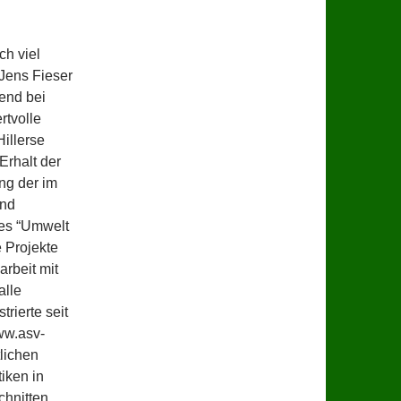
h viel
 Jens Fieser
end bei
rtvolle
illerse
Erhalt der
ng der im
und
des “Umwelt
 Projekte
arbeit mit
alle
rierte seit
ww.asv-
tlichen
iken in
chnitten