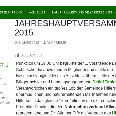
HEREILEHRGANG
AKTUELLES
NATUR-, UMWELT- UND GEWÄSSERSCHUTZ
ALLGEMEIN
,
PRESSE
JAHRESHAUPTVERSAM
2015
8. MÄRZ 2015
ASV PRESSE
GELESEN:
352
Pünktlich um 19:00 Uhr begrüßte der 1. Vorsitzende B
Schlüsche die anwesenden Mitglieder
und stellte die
Beschlussfähigkeit fest. Im Anschluss übermittelte der 
nd
Bürgermeister und Landtagsabgeordnete
Detlef Tank
) und
Verantwortlichen ein großes Lob der Gemeinde Hillerse
ter
unermüdlichen und naturerhaltenden Maßnahmen run
itzend)
Hillerse. In das gleiche “Horn” bliesen die extra ersch
rch die
Frederike Franke, die den
Naturschutzverband Aller
repräsentierte und Dr. Günther Olfe als Vertreter des
Hi