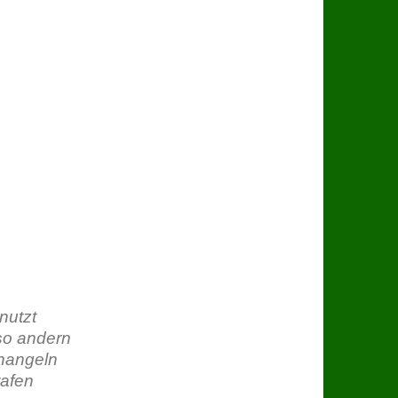
nutzt
so andern
changeln
rafen