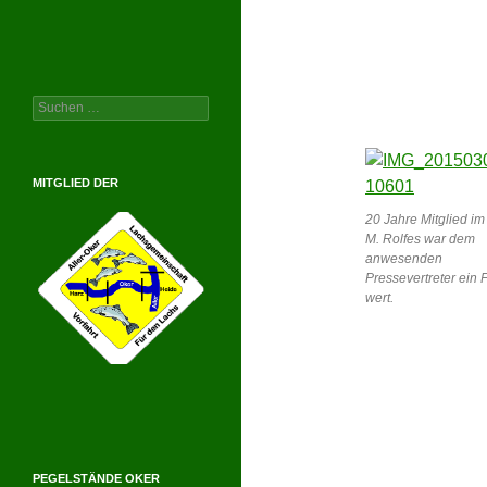
Suchen
nach:
MITGLIED DER
20 Jahre Mitglied i
M. Rolfes war dem
anwesenden
Pressevertreter ein 
wert.
PEGELSTÄNDE OKER