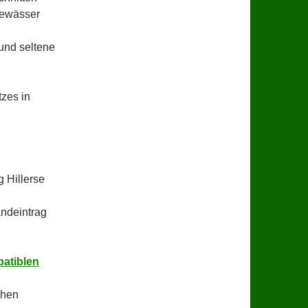
Gewässer
und seltene
zes in
 Hillerse
andeintrag
atiblen
chen