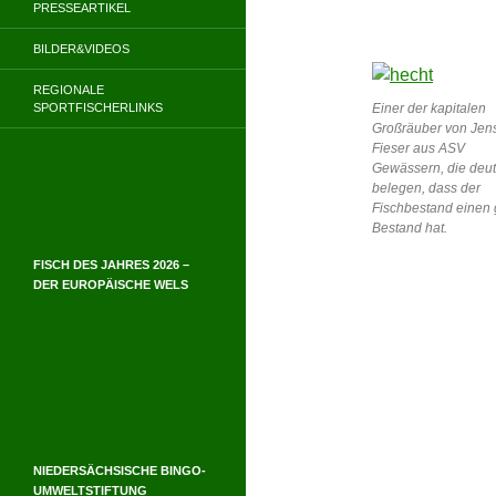
PRESSEARTIKEL
BILDER&VIDEOS
REGIONALE
SPORTFISCHERLINKS
Einer der kapitalen
Großräuber von Jen
Fieser aus ASV
Gewässern, die deut
belegen, dass der
Fischbestand einen 
Bestand hat.
FISCH DES JAHRES 2026 –
DER EUROPÄISCHE WELS
NIEDERSÄCHSISCHE BINGO-
UMWELTSTIFTUNG