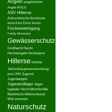
Angeln
angelschein
AOLG
Angler
ASV Hillerse
Aufzuchtteiche
Bachforelle
Esox lucius
Esox
Barbe
Fischereilehrgang
Freddy Wesemann
Gewässerschutz
Hecht
Großhecht
Hechtangeln
Hechtdame
Hillerse
Infotafel
Jahreshauptversammlung
JHV
Jugend
jenzi
Jugendangeln
Jugendzeltlager
Jäger
kapitaler Hecht
Meerforelle
Meterhecht
Mittellandkanal
Müll sammeln
Naturschutz