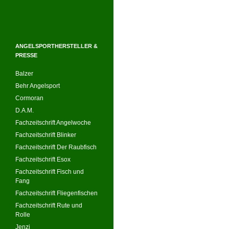
ANGELSPORTHERSTELLER &
PRESSE
Balzer
Behr Angelsport
Cormoran
D.A.M.
Fachzeitschrift Angelwoche
Fachzeitschrift Blinker
Fachzeitschrift Der Raubfisch
Fachzeitschrift Esox
Fachzeitschrift Fisch und
Fang
Fachzeitschrift Fliegenfischen
Fachzeitschrift Rute und
Rolle
Jenzi