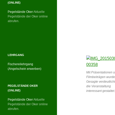
(ONLINE)
Pegelstände Oker
Aktuelle
Pegelstände der Oker online
abrufen.
LEHRGANG
Fischereilehrgang
(Angelschein erwerben)
Mit Präsentationen 
Filmbeiträgen wurde
Gesagte verdeutlich
PEGELSTÄNDE OKER
die Veranstaltung
(ONLINE)
interessant gestaltet.
Pegelstände Oker
Aktuelle
Pegelstände der Oker online
abrufen.