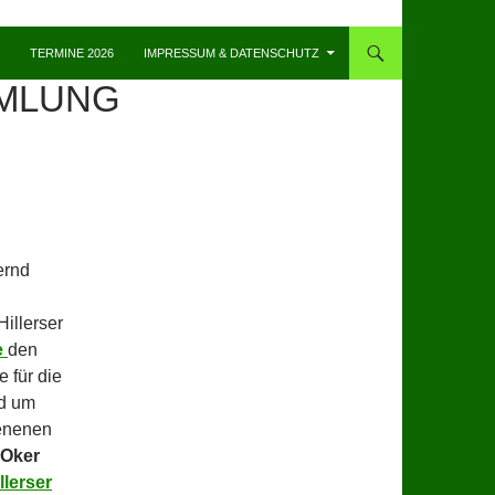
TERMINE 2026
IMPRESSUM & DATENSCHUTZ
MLUNG
ernd
Hillerser
e
den
 für die
d um
ienenen
-Oker
llerser