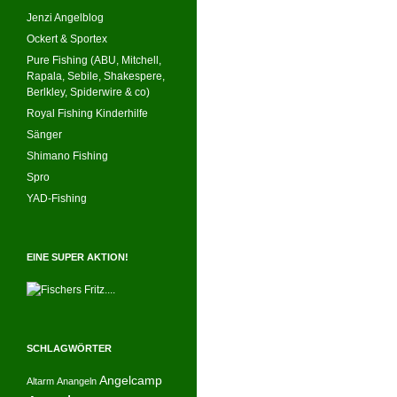
Jenzi Angelblog
Ockert & Sportex
Pure Fishing (ABU, Mitchell,
Rapala, Sebile, Shakespere,
Berlkley, Spiderwire & co)
Royal Fishing Kinderhilfe
Sänger
Shimano Fishing
Spro
YAD-Fishing
EINE SUPER AKTION!
SCHLAGWÖRTER
Angelcamp
Altarm
Anangeln