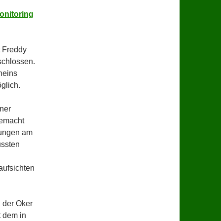
onitoring
t Freddy
schlossen.
heins
glich.
iner
gemacht
mungen am
ussten
aufsichten
 der Oker
 dem in