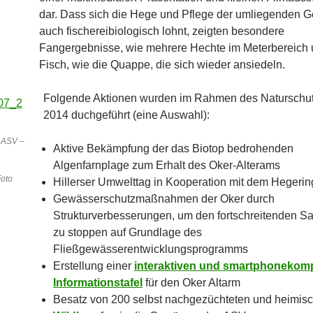
dar. Dass sich die Hege und Pflege der umliegenden 
auch fischereibiologisch lohnt, zeigten besondere
Fangergebnisse, wie mehrere Hechte im Meterbereich 
Fisch, wie die Quappe, die sich wieder ansiedeln.
Folgende Aktionen wurden im Rahmen des Naturschut
2014 duchgeführt (eine Auswahl):
m ASV –
Aktive Bekämpfung der das Biotop bedrohenden
Algenfarnplage zum Erhalt des Oker-Alterams
Foto
Hillerser Umwelttag in Kooperation mit dem Hegering
Gewässerschutzmaßnahmen der Oker durch
Strukturverbesserungen, um den fortschreitenden S
zu stoppen auf Grundlage des
Fließgewässerentwicklungsprogramms
Erstellung einer
interaktiven und smartphonekomp
Informationstafel
für den Oker Altarm
Besatz von 200 selbst nachgezüchteten und heimis