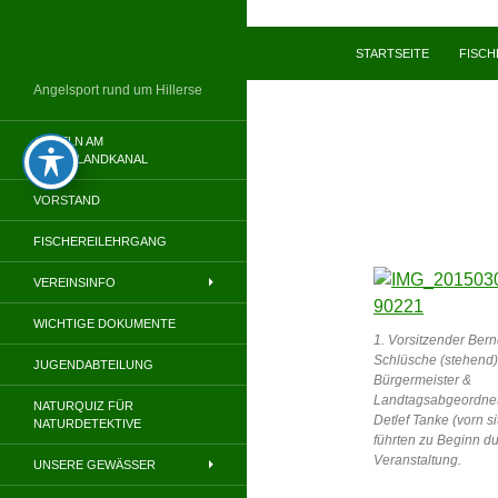
Zum
Inhalt
Suchen
STARTSEITE
FISC
springen
Angelsport rund um Hillerse
ANGELN AM
MITTELLANDKANAL
VORSTAND
FISCHEREILEHRGANG
VEREINSINFO
WICHTIGE DOKUMENTE
1. Vorsitzender Ber
Schlüsche (stehend
JUGENDABTEILUNG
Bürgermeister &
Landtagsabgeordne
NATURQUIZ FÜR
Detlef Tanke (vorn s
NATURDETEKTIVE
führten zu Beginn du
Veranstaltung.
UNSERE GEWÄSSER