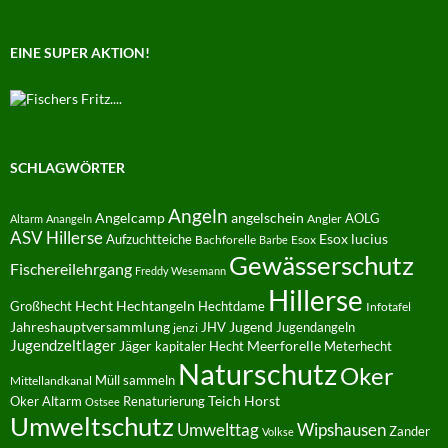
EINE SUPER AKTION!
SCHLAGWÖRTER
Angeln
Angelcamp
angelschein
AOLG
Angler
Altarm
Anangeln
ASV Hillerse
Aufzuchtteiche
Esox lucius
Bachforelle
Esox
Barbe
Gewässerschutz
Fischereilehrgang
Freddy Wesemann
Hillerse
Hecht
Großhecht
Hechtangeln
Hechtdame
Infotafel
Jahreshauptversammlung
JHV
Jugend
Jugendangeln
jenzi
Jugendzeltlager
Jäger
kapitaler Hecht
Meerforelle
Meterhecht
Naturschutz
Oker
Müll sammeln
Mittellandkanal
Oker Altarm
Renaturierung
Teich Horst
Ostsee
Umweltschutz
Umwelttag
Wipshausen
Zander
Volkse