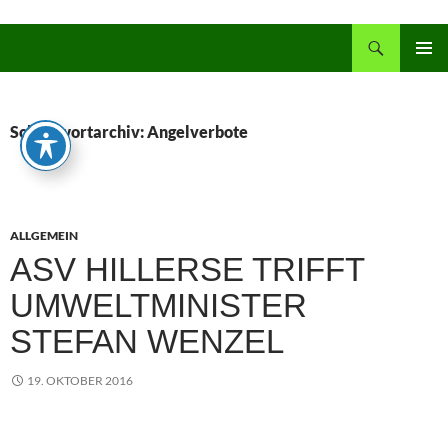
Zum
Inhalt
Suchen
springen
PRIMÄR
MENÜ
Schlagwortarchiv: Angelverbote
ALLGEMEIN
ASV HILLERSE TRIFFT
UMWELTMINISTER
STEFAN WENZEL
19. OKTOBER 2016