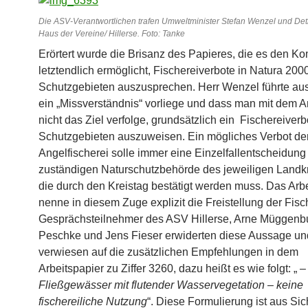
Die ASV-Verantwortlichen trafen Umweltminister Stefan Wenzel und Det
Haus der Vereine/ Hillerse. Foto: Tanke
Erörtert wurde die Brisanz des Papieres, die es den 
letztendlich ermöglicht, Fischereiverbote in Natura 200
Schutzgebieten auszusprechen. Herr Wenzel führte aus
ein „Missverständnis“ vorliege und dass man mit dem A
nicht das Ziel verfolge, grundsätzlich ein Fischereiverb
Schutzgebieten auszuweisen. Ein mögliches Verbot de
Angelfischerei solle immer eine Einzelfallentscheidung
zuständigen Naturschutzbehörde des jeweiligen Landkr
die durch den Kreistag bestätigt werden muss. Das Arb
nenne in diesem Zuge explizit die Freistellung der Fisc
Gesprächsteilnehmer des ASV
Hillerse
, Arne Müggenb
Peschke und Jens Fieser erwiderten diese Aussage un
verwiesen auf die zusätzlichen Empfehlungen in dem
Arbeitspapier zu Ziffer 3260, dazu heißt es wie folgt: „
–
Fließgewässer mit flutender Wasservegetation – keine
fischereiliche Nutzung
“. Diese Formulierung ist aus Sic