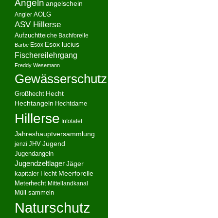
Angeln
angelschein
AOLG
Angler
ASV Hillerse
Aufzuchtteiche
Bachforelle
Esox lucius
Esox
Barbe
Fischereilehrgang
Freddy Wesemann
Gewässerschutz
Hecht
Großhecht
Hechtangeln
Hechtdame
Hillerse
Infotafel
Jahreshauptversammlung
JHV
Jugend
jenzi
Jugendangeln
Jugendzeltlager
Jäger
kapitaler Hecht
Meerforelle
Meterhecht
Mittellandkanal
Müll sammeln
Naturschutz