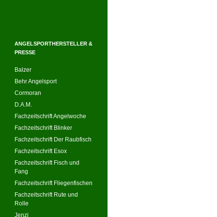
ANGELSPORTHERSTELLER &
PRESSE
Balzer
Behr Angelsport
Cormoran
D.A.M.
Fachzeitschrift Angelwoche
Fachzeitschrift Blinker
Fachzeitschrift Der Raubfisch
Fachzeitschrift Esox
Fachzeitschrift Fisch und
Fang
Fachzeitschrift Fliegenfischen
Fachzeitschrift Rute und
Rolle
Jenzi