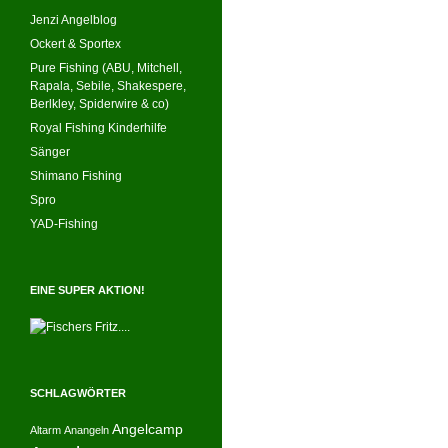
Jenzi Angelblog
Ockert & Sportex
Pure Fishing (ABU, Mitchell,
Rapala, Sebile, Shakespere,
Berlkley, Spiderwire & co)
Royal Fishing Kinderhilfe
Sänger
Shimano Fishing
Spro
YAD-Fishing
EINE SUPER AKTION!
SCHLAGWÖRTER
Angelcamp
Altarm
Anangeln