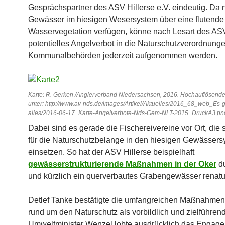
Gesprächspartner des ASV
Hillerse
e.V. eindeutig. Da 
Gewässer im hiesigen Wesersystem über eine flutende
Wasservegetation verfügen, könne nach Lesart des AS
potentielles Angelverbot in die Naturschutzverordnung
Kommunalbehörden jederzeit aufgenommen werden.
Karte: R. Gerken /Anglerverband Niedersachsen, 2016. Hochauflösende
unter: http://www.av-nds.de/images/Artikel/Aktuelles/2016_68_web_Es-
alles/2016-06-17_Karte-Angelverbote-Nds-Gem-NLT-2015_DruckA3.pn
Dabei sind es gerade die Fischereivereine vor Ort, die 
für die Naturschutzbelange in den hiesigen Gewässer
einsetzen. So hat der ASV
Hillerse
beispielhaft
gewässerstrukturierende Maßnahmen in der Oker
du
und kürzlich ein querverbautes Grabengewässer renatur
Detlef Tanke bestätigte die umfangreichen Maßnahme
rund um den Naturschutz als vorbildlich und zielführend
Umweltminister Wenzel lobte ausdrücklich das Engage