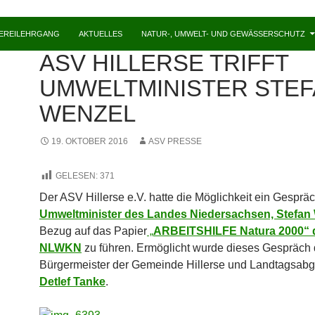
HEREILEHRGANG
AKTUELLES
NATUR-, UMWELT- UND GEWÄSSERSCHUTZ
ALLGEMEIN
ASV HILLERSE TRIFFT
UMWELTMINISTER STE
WENZEL
19. OKTOBER 2016
ASV PRESSE
GELESEN:
371
Der ASV
Hillerse
e.V. hatte die Möglichkeit ein Gesprä
Umweltminister des Landes Niedersachsen, Stefan
Bezug auf das Papier
„
ARBEITSHILFE Natura 2000“ 
NLWKN
zu führen. Ermöglicht wurde dieses Gespräch
Bürgermeister der Gemeinde
Hillerse
und Landtagsabg
Detlef Tanke
.