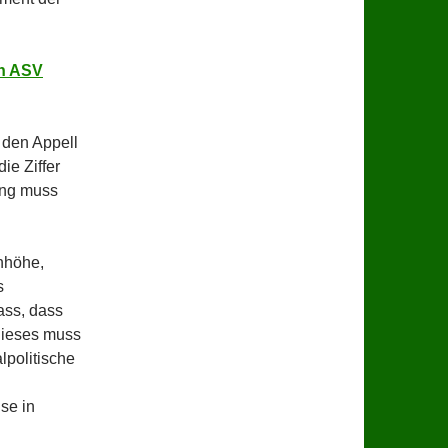
en ASV
 den Appell
ie Ziffer
ung muss
nhöhe,
s
ass, dass
Dieses muss
lpolitische
se in