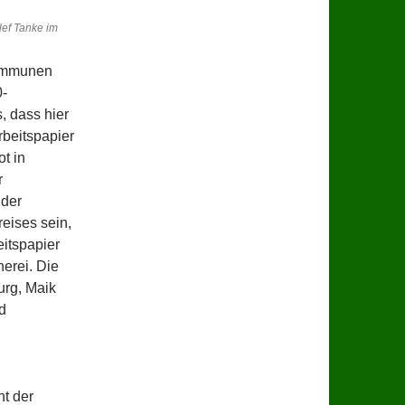
lef Tanke im
Kommunen
0-
, dass hier
rbeitspapier
ot in
r
 der
eises sein,
eitspapier
herei. Die
urg, Maik
d
ht der