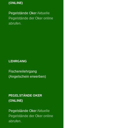
(ONLINE)
Pegelstände Oker
Aktuelle
Pegelstände der Oker online
abrufen.
LEHRGANG
Fischereilehrgang
(Angelschein erwerben)
PEGELSTÄNDE OKER
(ONLINE)
Pegelstände Oker
Aktuelle
Pegelstände der Oker online
abrufen.