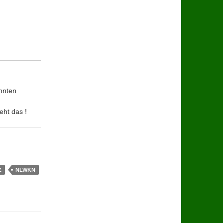
annten
eht das !
Z
NLWKN