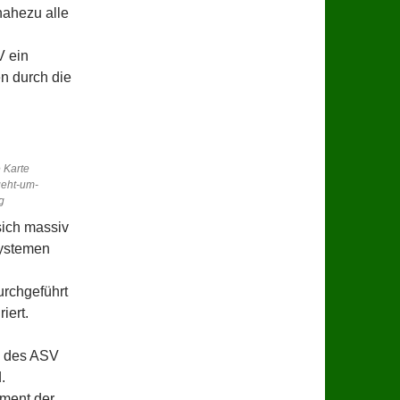
nahezu alle
V ein
en durch die
 Karte
geht-um-
g
sich massiv
systemen
rchgeführt
iert.
n des ASV
.
ment der