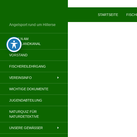
Zum
Inhalt
Suchen
STARTSEITE
FISC
springen
Angelsport rund um Hillerse
ANGELN AM
MITTELLANDKANAL
VORSTAND
FISCHEREILEHRGANG
VEREINSINFO
WICHTIGE DOKUMENTE
JUGENDABTEILUNG
NATURQUIZ FÜR
NATURDETEKTIVE
UNSERE GEWÄSSER