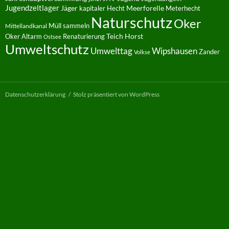
Jugendzeltlager
Jäger
kapitaler Hecht
Meerforelle
Meterhecht
Naturschutz
Oker
Müll sammeln
Mittellandkanal
Oker Altarm
Renaturierung
Teich Horst
Ostsee
Umweltschutz
Umwelttag
Wipshausen
Zander
Volkse
Datenschutzerklärung
Stolz präsentiert von WordPress