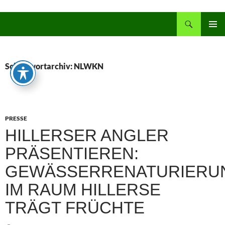
Zum
Inhalt
Suchen
springen
PRIMÄR
MENÜ
Schlagwortarchiv: NLWKN
PRESSE
HILLERSER ANGLER
PRÄSENTIEREN:
GEWÄSSERRENATURIERU
IM RAUM HILLERSE
TRÄGT FRÜCHTE