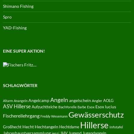
Shimano Fishing
Spro
YAD-Fishing
EINE SUPER AKTION!
SCHLAGWÖRTER
Angeln
Angelcamp
angelschein
AOLG
Angler
Altarm
Anangeln
ASV Hillerse
Aufzuchtteiche
Esox lucius
Bachforelle
Esox
Barbe
Gewässerschutz
Fischereilehrgang
Freddy Wesemann
Hillerse
Hecht
Großhecht
Hechtangeln
Hechtdame
Infotafel
Jahreshauptversammlung
JHV
Jugend
Jugendangeln
jenzi