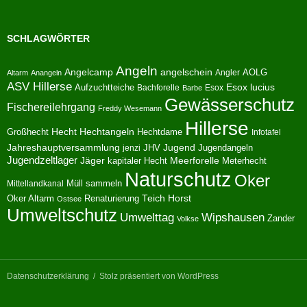
SCHLAGWÖRTER
Angeln
Angelcamp
angelschein
AOLG
Angler
Altarm
Anangeln
ASV Hillerse
Aufzuchtteiche
Esox lucius
Bachforelle
Esox
Barbe
Gewässerschutz
Fischereilehrgang
Freddy Wesemann
Hillerse
Hecht
Großhecht
Hechtangeln
Hechtdame
Infotafel
Jahreshauptversammlung
JHV
Jugend
Jugendangeln
jenzi
Jugendzeltlager
Jäger
kapitaler Hecht
Meerforelle
Meterhecht
Naturschutz
Oker
Müll sammeln
Mittellandkanal
Oker Altarm
Renaturierung
Teich Horst
Ostsee
Umweltschutz
Umwelttag
Wipshausen
Zander
Volkse
Datenschutzerklärung
Stolz präsentiert von WordPress