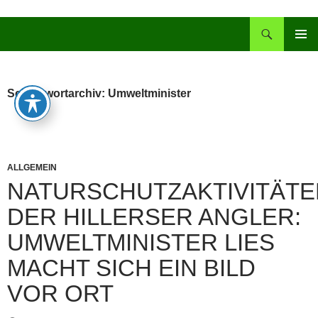
Zum
Inhalt
Suchen
springen
PRIMÄR
MENÜ
Schlagwortarchiv: Umweltminister
ALLGEMEIN
NATURSCHUTZAKTIVITÄTE
DER HILLERSER ANGLER:
UMWELTMINISTER LIES
MACHT SICH EIN BILD
VOR ORT