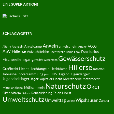
EINE SUPER AKTION!
SCHLAGWÖRTER
Angeln
Angelcamp
angelschein
AOLG
Angler
Altarm
Anangeln
ASV Hillerse
Aufzuchtteiche
Esox lucius
Bachforelle
Esox
Barbe
Gewässerschutz
Fischereilehrgang
Freddy Wesemann
Hillerse
Hecht
Großhecht
Hechtangeln
Hechtdame
Infotafel
Jahreshauptversammlung
JHV
Jugend
Jugendangeln
jenzi
Jugendzeltlager
Jäger
kapitaler Hecht
Meerforelle
Meterhecht
Naturschutz
Oker
Müll sammeln
Mittellandkanal
Oker Altarm
Renaturierung
Teich Horst
Ostsee
Umweltschutz
Umwelttag
Wipshausen
Zander
Volkse