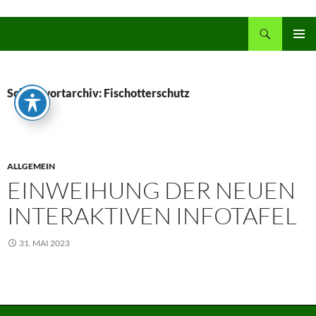
Zum
Inhalt
Suchen
springen
PRIMÄR
MENÜ
Schlagwortarchiv: Fischotterschutz
ALLGEMEIN
EINWEIHUNG DER NEUEN
INTERAKTIVEN INFOTAFEL
31. MAI 2023