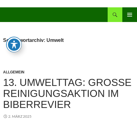
Zum
Inhalt
Suchen
springen
PRIMÄR
MENÜ
Schlagwortarchiv: Umwelt
ALLGEMEIN
13. UMWELTTAG: GROSSE R
EINIGUNGSAKTION IM B
IBERREVIER
2. MÄRZ 2025