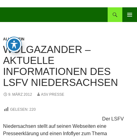
Zum
Inhalt
Suchen
springen
PRIMÄR
MENÜ
ALLGEMEIN
WOLGAZANDER –
AKTUELLE
INFORMATIONEN DES
LSFV NIEDERSACHSEN
9. MÄRZ 2012
ASV PRESSE
GELESEN:
220
Der LSFV
Niedersachsen stellt auf seinen Webseiten eine
Presseerklärung und einen Infoflyer zum Thema