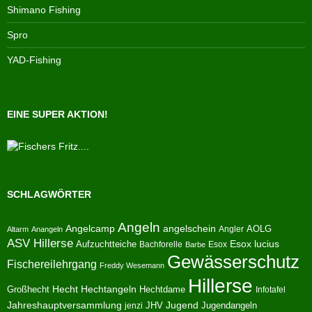
Shimano Fishing
Spro
YAD-Fishing
EINE SUPER AKTION!
SCHLAGWÖRTER
Angeln
Angelcamp
angelschein
AOLG
Angler
Altarm
Anangeln
ASV Hillerse
Aufzuchtteiche
Esox lucius
Bachforelle
Esox
Barbe
Gewässerschutz
Fischereilehrgang
Freddy Wesemann
Hillerse
Hecht
Großhecht
Hechtangeln
Hechtdame
Infotafel
Jahreshauptversammlung
JHV
Jugend
Jugendangeln
jenzi