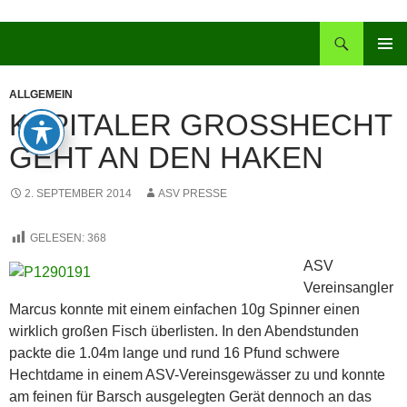
Zum
Inhalt
Suchen
springen
PRIMÄR
MENÜ
ALLGEMEIN
KAPITALER GROSSHECHT G
EHT AN DEN HAKEN
2. SEPTEMBER 2014
ASV PRESSE
GELESEN:
368
ASV
Vereinsangler
Marcus konnte mit einem einfachen 10g Spinner einen
wirklich großen Fisch überlisten. In den Abendstunden
packte die 1.04m lange und rund 16 Pfund schwere
Hechtdame in einem ASV-Vereinsgewässer zu und konnte
am feinen für Barsch ausgelegten Gerät dennoch an das