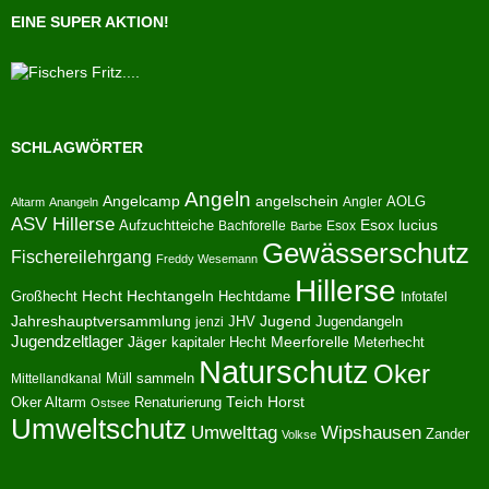
EINE SUPER AKTION!
SCHLAGWÖRTER
Angeln
Angelcamp
angelschein
AOLG
Angler
Altarm
Anangeln
ASV Hillerse
Aufzuchtteiche
Esox lucius
Bachforelle
Esox
Barbe
Gewässerschutz
Fischereilehrgang
Freddy Wesemann
Hillerse
Hecht
Großhecht
Hechtangeln
Hechtdame
Infotafel
Jahreshauptversammlung
JHV
Jugend
Jugendangeln
jenzi
Jugendzeltlager
Jäger
kapitaler Hecht
Meerforelle
Meterhecht
Naturschutz
Oker
Müll sammeln
Mittellandkanal
Oker Altarm
Renaturierung
Teich Horst
Ostsee
Umweltschutz
Umwelttag
Wipshausen
Zander
Volkse