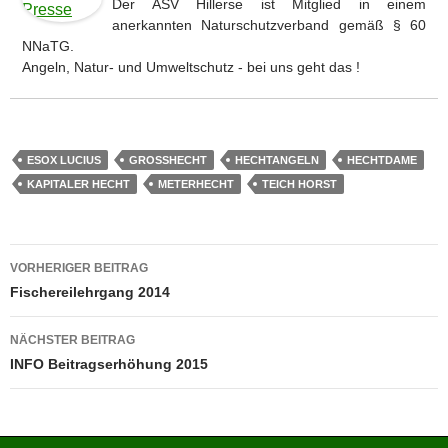
Der ASV Hillerse ist Mitglied in einem
anerkannten Naturschutzverband gemäß § 60
NNaTG.
Angeln, Natur- und Umweltschutz - bei uns geht das !
ESOX LUCIUS
GROSSHECHT
HECHTANGELN
HECHTDAME
KAPITALER HECHT
METERHECHT
TEICH HORST
Beitragsnavigation
VORHERIGER BEITRAG
Fischereilehrgang 2014
NÄCHSTER BEITRAG
INFO Beitragserhöhung 2015