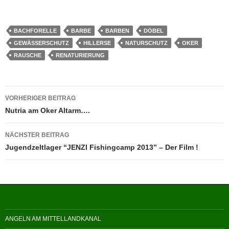
BACHFORELLE
BARBE
BARBEN
DÖBEL
GEWÄSSERSCHUTZ
HILLERSE
NATURSCHUTZ
OKER
RAUSCHE
RENATURIERUNG
Beitragsnavigation
VORHERIGER BEITRAG
Nutria am Oker Altarm….
NÄCHSTER BEITRAG
Jugendzeltlager “JENZI Fishingcamp 2013” – Der Film !
ANGELN AM MITTELLANDKANAL