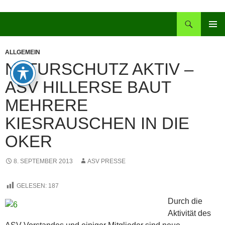
Zum
Inhalt
Suchen
springen
PRIMÄR
MENÜ
ALLGEMEIN
NATURSCHUTZ AKTIV –
ASV HILLERSE BAUT
MEHRERE
KIESRAUSCHEN IN DIE
OKER
8. SEPTEMBER 2013
ASV PRESSE
GELESEN:
187
Durch die
Aktivität des