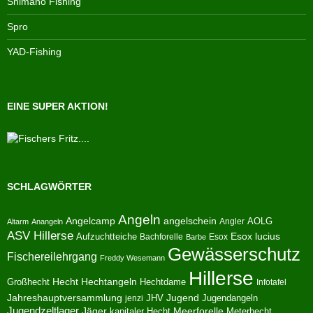
Shimano Fishing
Spro
YAD-Fishing
EINE SUPER AKTION!
SCHLAGWÖRTER
Angeln
Angelcamp
angelschein
AOLG
Angler
Altarm
Anangeln
ASV Hillerse
Aufzuchtteiche
Esox lucius
Bachforelle
Esox
Barbe
Gewässerschutz
Fischereilehrgang
Freddy Wesemann
Hillerse
Hecht
Großhecht
Hechtangeln
Hechtdame
Infotafel
Jahreshauptversammlung
JHV
Jugend
Jugendangeln
jenzi
Jugendzeltlager
Jäger
kapitaler Hecht
Meerforelle
Meterhecht