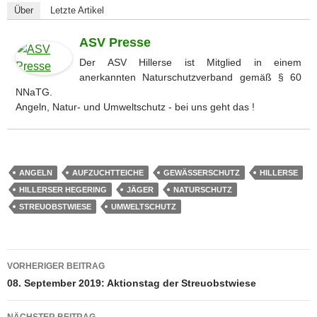
Über
Letzte Artikel
ASV Presse
Der ASV Hillerse ist Mitglied in einem
anerkannten Naturschutzverband gemäß § 60
NNaTG.
Angeln, Natur- und Umweltschutz - bei uns geht das !
ANGELN
AUFZUCHTTEICHE
GEWÄSSERSCHUTZ
HILLERSE
HILLERSER HEGERING
JÄGER
NATURSCHUTZ
STREUOBSTWIESE
UMWELTSCHUTZ
Beitragsnavigation
VORHERIGER BEITRAG
08. September 2019: Aktionstag der Streuobstwiese