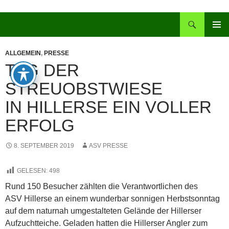
Zum
Inhalt
Suchen
springen
PRIMÄR
MENÜ
ALLGEMEIN
,
PRESSE
TAG DER
STREUOBSTWIESE
IN HILLERSE EIN VOLLER
ERFOLG
8. SEPTEMBER 2019
ASV PRESSE
GELESEN:
498
Rund 150 Besucher zählten die Verantwortlichen des
ASV
Hillerse
an einem wunderbar sonnigen Herbstsonntag
auf dem naturnah umgestalteten Gelände der Hillerser
Aufzuchtteiche. Geladen hatten die Hillerser Angler zum