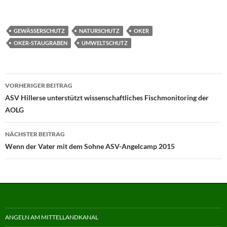
GEWÄSSERSCHUTZ
NATURSCHUTZ
OKER
OKER-STAUGRABEN
UMWELTSCHUTZ
Beitragsnavigation
VORHERIGER BEITRAG
ASV Hillerse unterstützt wissenschaftliches Fischmonitoring der
AOLG
NÄCHSTER BEITRAG
Wenn der Vater mit dem Sohne ASV-Angelcamp 2015
ANGELN AM MITTELLANDKANAL