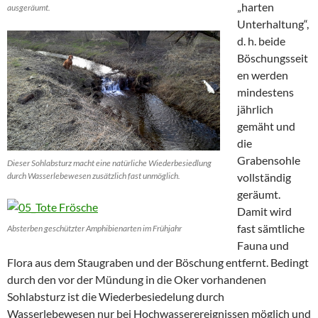
„harten
ausgeräumt.
Unterhaltung“,
d. h. beide
Böschungsseit
en werden
mindestens
jährlich
gemäht und
die
Grabensohle
Dieser Sohlabsturz macht eine natürliche Wiederbesiedlung
durch Wasserlebewesen zusätzlich fast unmöglich.
vollständig
geräumt.
Damit wird
fast sämtliche
Absterben geschützter Amphibienarten im Frühjahr
Fauna und
Flora aus dem Staugraben und der Böschung entfernt. Bedingt
durch den vor der Mündung in die Oker vorhandenen
Sohlabsturz ist die Wiederbesiedelung durch
Wasserlebewesen nur bei Hochwasserereignissen möglich und