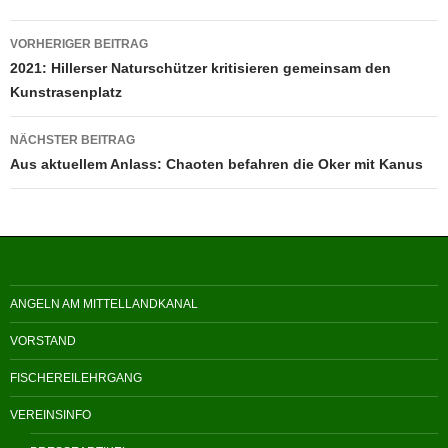
Beitragsnavigation
VORHERIGER BEITRAG
2021: Hillerser Naturschützer kritisieren gemeinsam den
Kunstrasenplatz
NÄCHSTER BEITRAG
Aus aktuellem Anlass: Chaoten befahren die Oker mit Kanus
ANGELN AM MITTELLANDKANAL
VORSTAND
FISCHEREILEHRGANG
VEREINSINFO