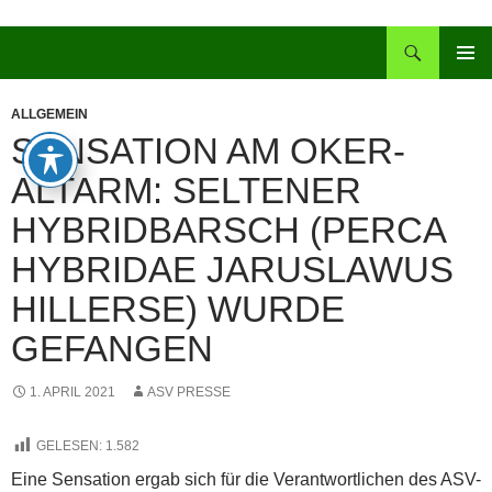
Zum
Inhalt
Suchen
springen
PRIMÄR
MENÜ
ALLGEMEIN
SENSATION AM OKER-
ALTARM: SELTENER
HYBRIDBARSCH (PERCA
HYBRIDAE JARUSLAWUS
HILLERSE) WURDE
GEFANGEN
1. APRIL 2021
ASV PRESSE
GELESEN:
1.582
Eine Sensation ergab sich für die Verantwortlichen des ASV-