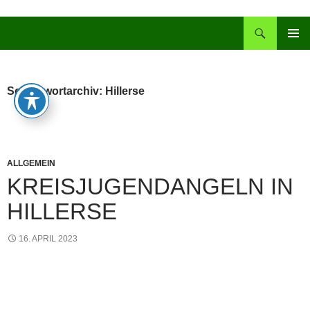
Zum
Inhalt
Suchen
springen
PRIMÄR
MENÜ
Schlagwortarchiv: Hillerse
ALLGEMEIN
KREISJUGENDANGELN IN
HILLERSE
16. APRIL 2023