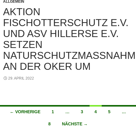
ALLGEMEIN
AKTION
FISCHOTTERSCHUTZ E.V.
UND ASV HILLERSE E.V.
SETZEN
NATURSCHUTZMASSNAHME
N DER OKER UM
29. APRIL 2022
Beitragsnavigation
← VORHERIGE
1
…
3
4
5
…
8
NÄCHSTE →