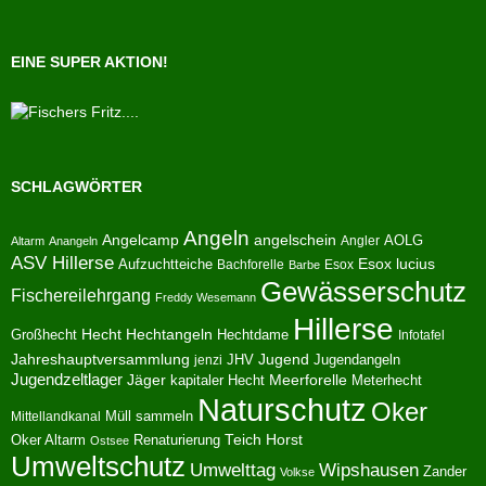
EINE SUPER AKTION!
SCHLAGWÖRTER
Angeln
Angelcamp
angelschein
AOLG
Angler
Altarm
Anangeln
ASV Hillerse
Aufzuchtteiche
Esox lucius
Bachforelle
Esox
Barbe
Gewässerschutz
Fischereilehrgang
Freddy Wesemann
Hillerse
Hecht
Großhecht
Hechtangeln
Hechtdame
Infotafel
Jahreshauptversammlung
JHV
Jugend
Jugendangeln
jenzi
Jugendzeltlager
Jäger
kapitaler Hecht
Meerforelle
Meterhecht
Naturschutz
Oker
Müll sammeln
Mittellandkanal
Oker Altarm
Renaturierung
Teich Horst
Ostsee
Umweltschutz
Umwelttag
Wipshausen
Zander
Volkse